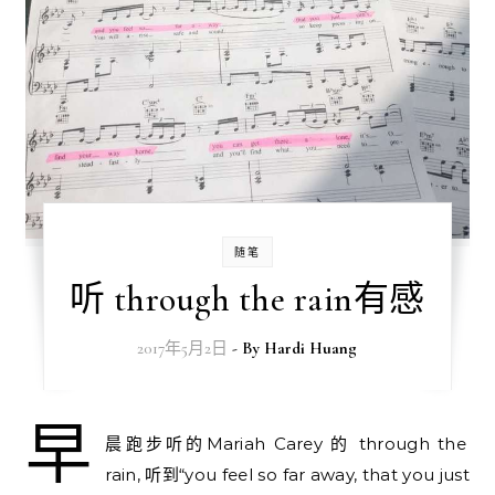
随笔
听 through the rain有感
2017年5月2日
- By
Hardi Huang
早
晨跑步听的Mariah Carey 的 through the
rain, 听到“you feel so far away, that you just