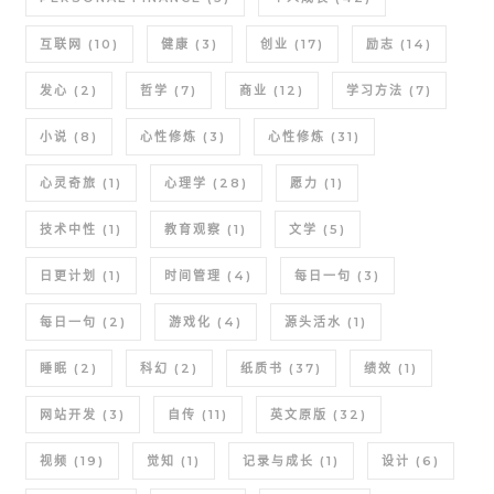
互联网
(10)
健康
(3)
创业
(17)
励志
(14)
发心
(2)
哲学
(7)
商业
(12)
学习方法
(7)
小说
(8)
心性修炼
(3)
心性修炼
(31)
心灵奇旅
(1)
心理学
(28)
愿力
(1)
技术中性
(1)
教育观察
(1)
文学
(5)
日更计划
(1)
时间管理
(4)
每日一句
(3)
每日一句
(2)
游戏化
(4)
源头活水
(1)
睡眠
(2)
科幻
(2)
纸质书
(37)
绩效
(1)
网站开发
(3)
自传
(11)
英文原版
(32)
视频
(19)
觉知
(1)
记录与成长
(1)
设计
(6)