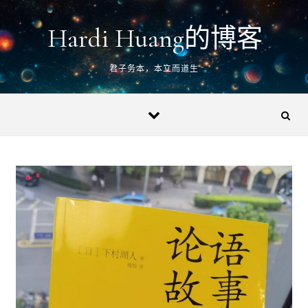
Skip to content
Hardi Huang的博客
君子务本，本立而道生