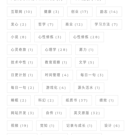
互联网
(10)
健康
(3)
创业
(17)
励志
(14)
发心
(2)
哲学
(7)
商业
(12)
学习方法
(7)
小说
(8)
心性修炼
(3)
心性修炼
(28)
心灵奇旅
(1)
心理学
(28)
愿力
(1)
技术中性
(1)
教育观察
(1)
文学
(5)
日更计划
(1)
时间管理
(4)
每日一句
(3)
每日一句
(2)
游戏化
(4)
源头活水
(1)
睡眠
(2)
科幻
(2)
纸质书
(37)
绩效
(1)
网站开发
(3)
自传
(11)
英文原版
(32)
视频
(19)
觉知
(1)
记录与成长
(1)
设计
(6)