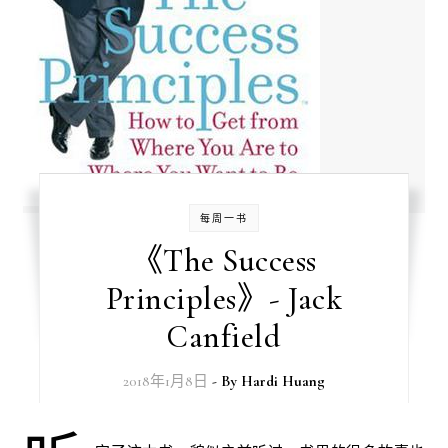
每周一书
《The Success
Principles》- Jack
Canfield
2018年1月8日
- By
Hardi Huang