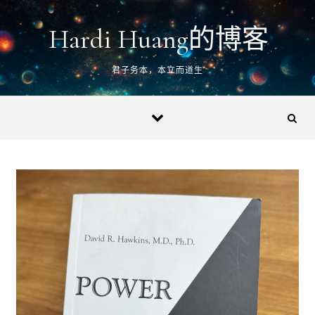
Skip to content
Hardi Huang的博客
君子务本，本立而道生